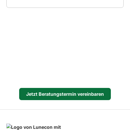
Bereit für den digitalen
Arbeitsplatz der Zukunft?
Lassen Sie uns gemeinsam klären, wie Sie das volle
Potenzial von Microsoft 365 ausschöpfen können. Wir
zeigen Ihnen den Weg von der ersten Planung bis zur
erfolgreichen Einführung in Ihrem Team.
Jetzt Beratungstermin vereinbaren