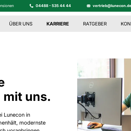
nsionen
04488 - 535 44 44
vertrieb@lunecon.d
ÜBER UNS
KARRIERE
RATGEBER
KON
e
 mit uns.
ei Lunecon in
menhält, modernste
ich voranbringen.