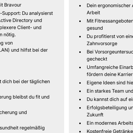
it Bravour
Dein ergonomischer Ar
Arbeit
Support: Du analysierst
ctive Directory und
Mit Fitnessangeboten
lexere Client- und
gesund
n nötig.
Du profitierst von e
ng von
Zahnvorsorge
N) und hilfst bei der
Bei Vorsorgeuntersu
gecheckt
Umfangreiche Einarb
fördern deine Karri
 dich bei der täglichen
Eigene Ideen sind hi
Ein starkes Team und
ung bleibst du fit und
Du kannst dich auf e
Erfolgsbeteiligung u
icherung und
Zukunft
Ein modernes Arbeit
sundheit regelmäßig
Kostenfreie Getränke