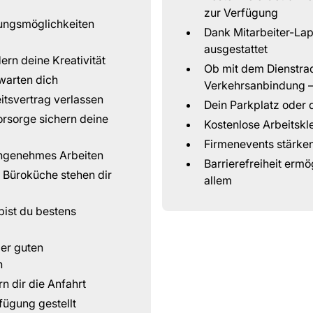
zur Verfügung
ungsmöglichkeiten
Dank Mitarbeiter-La
ausgestattet
ern deine Kreativität
Ob mit dem Dienstra
warten dich
Verkehrsanbindung – 
itsvertrag verlassen
Dein Parkplatz oder d
orsorge sichern deine
Kostenlose Arbeitskle
Firmenevents stärke
angenehmes Arbeiten
Barrierefreiheit erm
e Büroküche stehen dir
allem
ist du bestens
er guten
n
n dir die Anfahrt
fügung gestellt