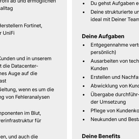
rofil ab und ermöglichen
Du gehst Aufgaben e
alltag
Deine strukturierte u
ideal mit Deiner Tea
stellern Fortinet,
r UniFi
Deine Aufgaben
Entgegennahme vertri
persönlich)
r Kunden und in unserem
Ausarbeiten von tec
 die Datacenter-
Kunden
mes Auge auf die
Erstellen und Nachf
ast
Abwicklung von Kund
eltung, wenn es um die
Übergabe durchführ-
ng von Fehleranalysen
der Umsetzung
Pflege von Kundenko
mponenten im Blut,
Neukunden und Best
rinfrastruktur für
Deine Benefits
den, und auch die