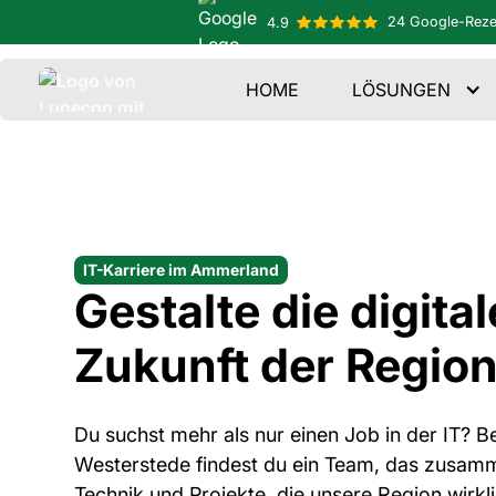
24 Google-Reze
4.9
HOME
LÖSUNGEN
IT-Karriere im Ammerland
Gestalte die digital
Zukunft der Region
Du suchst mehr als nur einen Job in der IT? B
Westerstede findest du ein Team, das zusam
Technik und Projekte, die unsere Region wirkl